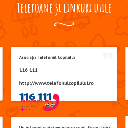
Telefoane și linkuri utile
Asociația Telefonul Copilului
116 111
http://www.telefonulcopilului.ro
Un internet mai sigur pentru copii. Semnalarea