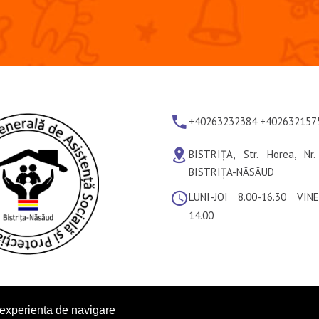
+40263232384 +402632157
BISTRIȚA, Str. Horea, Nr.
BISTRIȚA-NĂSĂUD
LUNI-JOI 8.00-16.30 VINE
14.00
DGASPC BN ©
2026
.
Privacy Policy
. Design by
gesoft
 experienta de navigare