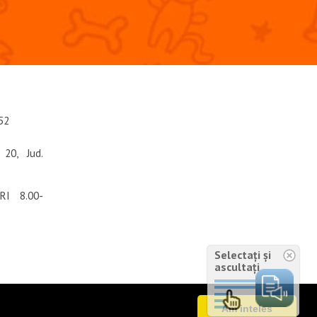
52
 20, Jud.
RI 8.00-
Selectați și
ascultați
Am inteles