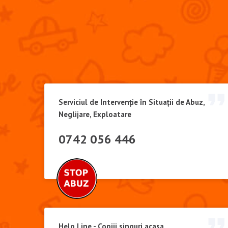
Serviciul de Intervenție în Situații de Abuz,
Neglijare, Exploatare
0742 056 446
Help Line - Copiii singuri acasa