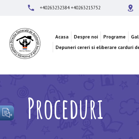
+40263232384 +40263215752
Acasa
Despre noi
Programe
Gal
Depuneri cereri si eliberare carduri 
Proceduri